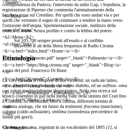
</header>
corrispondenza da Padova, l'intervento da radio Gap, i Sepultura, la
registrazione di Piperno che commenta l'ammainamento della
bandiera rossa sul Cremlino. Per quelli che sono andati via e per
<!-- Menu -->
quelli che verranno il sogno di continuare a tendere la mano verso
l'orizzonte dell'utopia. Sperimentazione sociale, riutilizzo della
<nav id="menu">
tecnica di scarto. Senza profitto e contro la lebbra del potere.
<h2>Menu</h2>
Sui 105.700 sempre pronti all'esodo e al conflitto
<ul class="links">
attraverso le ali della libera frequenza di Radio Ciroma
<li><a href="index.html">Home</a></li>
Etimologia
<li><a href="palinsesto.pdf" target="_blank">Palinsesto</a></li>
<li><a href="https://blog.ciroma.org" target="_blank">Blog</a>
a cura del prof. Francesco Di Biase
</li>
<li><a href="#contatti">Contatti</a></li>
La voce
ciroma
si compone di due elementi: un radicale latino,
cera
, divenuto
cira
passando nel nostro dialetto, ed un suffisso
-oma
<li><a href="#storia">Storia</a></li>
con valore tendenzialmente dispregiativo. Nella mia ricerca sul
<li><a href="#etimologia">Etimologia</a></li>
lessico cosentino in uso nella media valle della sinistra del Crati fino
<li><a href="#links">Links</a></li>
a Cosenza, ho incontrato, oltre a ciroma, differenti termini di
struttura analoga, che mi fanno da testimoni:
fracoma
(marciume),
</ul>
caloma
(caldo asfissiante),
sintôma
(sonnolenza precorritrice di
</nav>
fastidi più gravi).
Ciroma
e fracoma, registrati in un vocabolario del 1895
[1]
, si
<!-- Wrapper -->