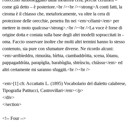
come già detto – è posteriore.<br /><br /><strong>A conti fatti, la
ciroma è il chiasso che, metaforicamente, va oltre la cera di
protezione delle orecchie, penetra fin nei <em>cèlami</em> per
mettere in moto qualcosa</strong>.<br /><br />La voce è forse di
origine dotta e coniata sulla base degli altri modelli sopraccitati in -
oma. Faccio osservare inoltre che molti altri termini hanno lo stesso
contenuto, sia pure con sfumature diverse. Ne ricordo alcuni:
<em>arribìeddru, rimuràta, bìrbia, ciambaddròtta, scena, lòtanu,
pappagaddràta, parapìglia, barabùglia, shtrùsciu, chiàssu</em> ed
altri certamente mi saranno sfuggiti.<br /><br />
<em>[1] cfr. Accattatis L. (1895) Vocabolario del dialetto calabrese,
Tipografia Patitucci, Castrovillari</em></p>
</div>
</section>
<!-- Four -->