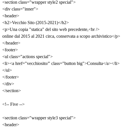
<section class="wrapper style2 special">
<div class="inner">
<header>
<h2>Vecchio Sito (2015-2021)</h2>
<p>Una copia "statica" del sito web precedente,<br />
online dal 2015 al 2021 circa, conservata a scopo archivistico</p>
</header>
<footer>
<ul class="actions special">
<li><a href="vecchiosito/" class="button big">Consulta</a></li>
</ul>
</footer>
</div>
</section>
<!-- Five -->
<section class="wrapper style3 special">
<header>