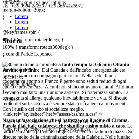
Cosenza.
animation: spin 1s linear infinite;
Tel. +39 0984 28250 / +39 366 4185972
margin-bottom: 20px;
Lorem
}
Lorem
Lorem
@keyframes spin {
Storia
0% { transform: rotate(0deg); }
100% { transform: rotate(360deg); }
a cura di Paride Leporace
}
Era tanto tempo fa. Gli anni Ottanta
.loader-hidden {
stavano per finire
. Dal Canada e dall'incubo emergenziale era
tornato tra noi un compagno particolare. Nella sede di una
opacity: 0;
cooperativa attorno a Franco Piperno sono seduti reduci di ogni
visibility: hidden;
epoca e provenienza. Alcuni non si incontravano da anni. Altri non
}
avevano mai fatto una riunione assieme. Si fraternizza subito. La
compagnia si allarga qualcuno inevitabilmente va via. Si discute
</style>
molto del sud. Cosenza è sempre stata città attenta ai movimenti.
Con l'ausilio del cibo si socializza meglio.
<link rel="stylesheet" href="assets/css/main.css" />
Nasce un'associazione che si battezza con il nome di Ciroma.
<link rel="stylesheet" href="player/tinyPlayer.css" />
Parola dialettale calabrese che significa casino misto a caos
. La
<link rel="stylesheet" href="player/prism.css" />
radice semantica proviene dal greco ed evoca i raduni di piazza. Si
discute molto della criminalizzazione della Calabria. Nelle lunghe