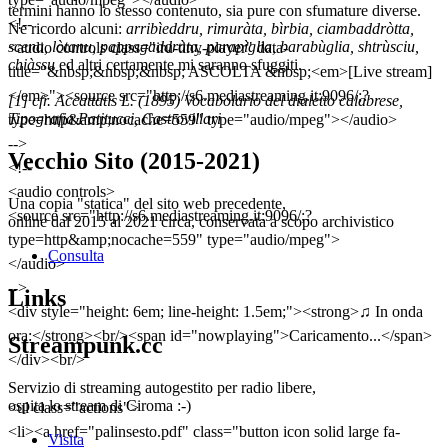
termini hanno lo stesso contenuto, sia pure con sfumature diverse.
<!--
Ne ricordo alcuni:
arribìeddru, rimuràta, bìrbia, ciambaddròtta,
scena, lòtanu, pappagaddràta, parapìglia, barabùglia, shtrùsciu,
<audio controls class="iru-tiny-player" data-
chiàssu
ed altri certamente mi saranno sfuggiti.
title="&nbsp;&nbsp;&nbsp; ASCOLTA &nbsp;<em>[Live stream]
</em>"><source src="http://s6.mediastreaming.it:9096/;?
[1] cfr. Accattatis L. (1895) Vocabolario del dialetto calabrese,
Tipografia Patitucci, Castrovillari
type=http&amp;nocache=559" type="audio/mpeg"></audio>
-->
Vecchio Sito (2015-2021)
<!--
<audio controls>
Una copia "statica" del sito web precedente,
<source src="http://s6.mediastreaming.it:9096/;?
online dal 2015 al 2021 circa, conservata a scopo archivistico
type=http&amp;nocache=559" type="audio/mpeg">
Consulta
</audio>
-->
Links
<div style="height: 6em; line-height: 1.5em;"><strong>♫ In onda
ora:</strong><br/><span id="nowplaying">Caricamento...</span>
Streampunk.cc
</div><br/>
Servizio di streaming autogestito per radio libere,
ospita lo stream di Ciroma :-)
<ul class="actions">
<li><a href="palinsesto.pdf" class="button icon solid large fa-
Visita