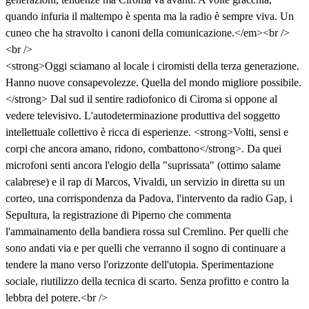
quando infuria il maltempo è spenta ma la radio è sempre viva. Un
cuneo che ha stravolto i canoni della comunicazione.</em><br />
<br />
<strong>Oggi sciamano al locale i ciromisti della terza generazione.
Hanno nuove consapevolezze. Quella del mondo migliore possibile.
</strong> Dal sud il sentire radiofonico di Ciroma si oppone al
vedere televisivo. L'autodeterminazione produttiva del soggetto
intellettuale collettivo è ricca di esperienze. <strong>Volti, sensi e
corpi che ancora amano, ridono, combattono</strong>. Da quei
microfoni senti ancora l'elogio della "suprissata" (ottimo salame
calabrese) e il rap di Marcos, Vivaldi, un servizio in diretta su un
corteo, una corrispondenza da Padova, l'intervento da radio Gap, i
Sepultura, la registrazione di Piperno che commenta
l'ammainamento della bandiera rossa sul Cremlino. Per quelli che
sono andati via e per quelli che verranno il sogno di continuare a
tendere la mano verso l'orizzonte dell'utopia. Sperimentazione
sociale, riutilizzo della tecnica di scarto. Senza profitto e contro la
lebbra del potere.<br />