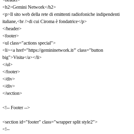
<h2>Gemini Network</h2>
<p>Il sito web della rete di emittenti radiofoniche indipendenti
italiane,<br />di cui Ciroma è fondatrice</p>
</header>
<footer>
<ul class="actions special">
<li><a href="https://gemininetwork.it/" class="button
big">Visita</a></li>
</ul>
</footer>
</div>
</div>
</section>
<!-- Footer -->
<section id="footer" class="wrapper split style2">
<!--