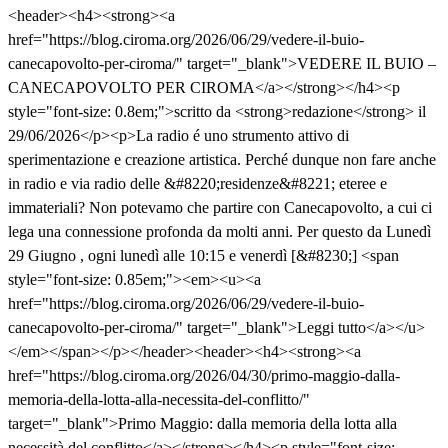
<header><h4><strong><a
href="https://blog.ciroma.org/2026/06/29/vedere-il-buio-
canecapovolto-per-ciroma/" target="_blank">VEDERE IL BUIO –
CANECAPOVOLTO PER CIROMA</a></strong></h4><p
style="font-size: 0.8em;">scritto da <strong>redazione</strong> il
29/06/2026</p><p>La radio é uno strumento attivo di
sperimentazione e creazione artistica. Perché dunque non fare anche
in radio e via radio delle &#8220;residenze&#8221; eteree e
immateriali? Non potevamo che partire con Canecapovolto, a cui ci
lega una connessione profonda da molti anni. Per questo da Lunedì
29 Giugno , ogni lunedì alle 10:15 e venerdì [&#8230;] <span
style="font-size: 0.85em;"><em><u><a
href="https://blog.ciroma.org/2026/06/29/vedere-il-buio-
canecapovolto-per-ciroma/" target="_blank">Leggi tutto</a></u>
</em></span></p></header><header><h4><strong><a
href="https://blog.ciroma.org/2026/04/30/primo-maggio-dalla-
memoria-della-lotta-alla-necessita-del-conflitto/"
target="_blank">Primo Maggio: dalla memoria della lotta alla
necessità del conflitto</a></strong></h4><p style="font-size: