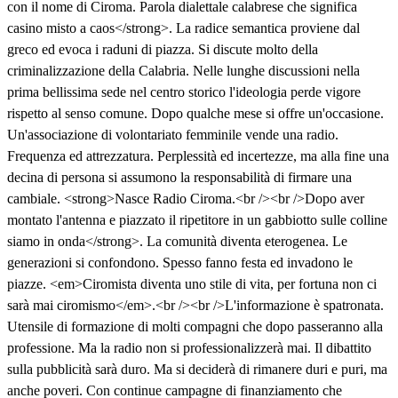
con il nome di Ciroma. Parola dialettale calabrese che significa
casino misto a caos</strong>. La radice semantica proviene dal
greco ed evoca i raduni di piazza. Si discute molto della
criminalizzazione della Calabria. Nelle lunghe discussioni nella
prima bellissima sede nel centro storico l'ideologia perde vigore
rispetto al senso comune. Dopo qualche mese si offre un'occasione.
Un'associazione di volontariato femminile vende una radio.
Frequenza ed attrezzatura. Perplessità ed incertezze, ma alla fine una
decina di persona si assumono la responsabilità di firmare una
cambiale. <strong>Nasce Radio Ciroma.<br /><br />Dopo aver
montato l'antenna e piazzato il ripetitore in un gabbiotto sulle colline
siamo in onda</strong>. La comunità diventa eterogenea. Le
generazioni si confondono. Spesso fanno festa ed invadono le
piazze. <em>Ciromista diventa uno stile di vita, per fortuna non ci
sarà mai ciromismo</em>.<br /><br />L'informazione è spatronata.
Utensile di formazione di molti compagni che dopo passeranno alla
professione. Ma la radio non si professionalizzerà mai. Il dibattito
sulla pubblicità sarà duro. Ma si deciderà di rimanere duri e puri, ma
anche poveri. Con continue campagne di finanziamento che