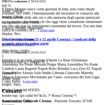
scritto da
redazione
il 30/04/2026
left: 0;
Il Primo Maggio nasce come giornata di lotta, non come rituale
width: 100vw;
svuotato. Nel 1889, l’Internazionale dei lavoratori lo consacrò alla
height: 100vh;
rivendicazione delle otto ore e alla memoria degli operai americani
uccisi mentre chiedevano ciò che oggi viene considerato elementare:
background-color: #ffffff;
una vita che non sia interamente consumata dal lavoro. Era una data
z-index: 999999 !important;
carica di conflitto, di […]
Leggi tutto
display: flex;
flex-direction: column;
I Sud si organizzano 11 e 12 aprile Cosenza : i podcast della
seconda giornata prima parte
justify-content: center;
align-items: center;
scritto da
redazione
il 26/04/2026
}
Introduce la seconda giornata Vittoria La Base Domiziana
#splash-screen p { margin: 0; }
Assemblea No Ponte Messina Peppe Marra Assemblea No Ponte
Calabria Laura Bagnoli Napoli Bobo Brindisi Luca Zero 81 Napoli
Elena Molise Alessia Aula Studio Liberata Giancarlo Malerba
.spinner {
Milazzo Vincenzo Movimento per l’auto- coscienza del Sud Gigia
width: 50px;
Colpo Paola
Leggi tutto
height: 50px;
border: 5px solid #f3f3f3;
Contatti
border-top: 5px solid #e74c3c; /* Rosso Ciroma */
Associazione Culturale Ciroma
- Piazzetta Toscano, 87100
border-radius: 50%;