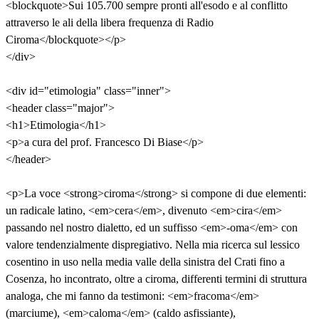
<blockquote>Sui 105.700 sempre pronti all'esodo e al conflitto
attraverso le ali della libera frequenza di Radio
Ciroma</blockquote></p>
</div>
<div id="etimologia" class="inner">
<header class="major">
<h1>Etimologia</h1>
<p>a cura del prof. Francesco Di Biase</p>
</header>
<p>La voce <strong>ciroma</strong> si compone di due elementi:
un radicale latino, <em>cera</em>, divenuto <em>cira</em>
passando nel nostro dialetto, ed un suffisso <em>-oma</em> con
valore tendenzialmente dispregiativo. Nella mia ricerca sul lessico
cosentino in uso nella media valle della sinistra del Crati fino a
Cosenza, ho incontrato, oltre a ciroma, differenti termini di struttura
analoga, che mi fanno da testimoni: <em>fracoma</em>
(marciume), <em>caloma</em> (caldo asfissiante),