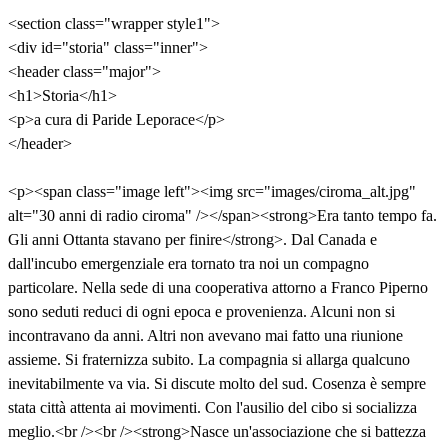
<section class="wrapper style1">
<div id="storia" class="inner">
<header class="major">
<h1>Storia</h1>
<p>a cura di Paride Leporace</p>
</header>
<p><span class="image left"><img src="images/ciroma_alt.jpg"
alt="30 anni di radio ciroma" /></span><strong>Era tanto tempo fa.
Gli anni Ottanta stavano per finire</strong>. Dal Canada e
dall'incubo emergenziale era tornato tra noi un compagno
particolare. Nella sede di una cooperativa attorno a Franco Piperno
sono seduti reduci di ogni epoca e provenienza. Alcuni non si
incontravano da anni. Altri non avevano mai fatto una riunione
assieme. Si fraternizza subito. La compagnia si allarga qualcuno
inevitabilmente va via. Si discute molto del sud. Cosenza è sempre
stata città attenta ai movimenti. Con l'ausilio del cibo si socializza
meglio.<br /><br /><strong>Nasce un'associazione che si battezza