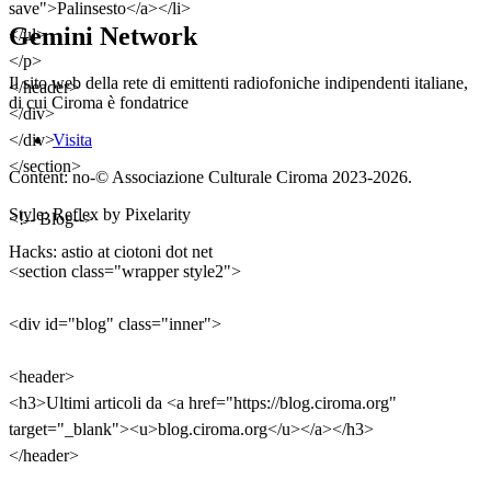
save">Palinsesto</a></li>
Gemini Network
</ul>
</p>
Il sito web della rete di emittenti radiofoniche indipendenti italiane,
</header>
di cui Ciroma è fondatrice
</div>
</div>
Visita
</section>
Content: no-© Associazione Culturale Ciroma 2023-2026.
Style: Reflex by
Pixelarity
<!-- Blog-->
Hacks: astio at ciotoni dot net
<section class="wrapper style2">
<div id="blog" class="inner">
<header>
<h3>Ultimi articoli da <a href="https://blog.ciroma.org"
target="_blank"><u>blog.ciroma.org</u></a></h3>
</header>