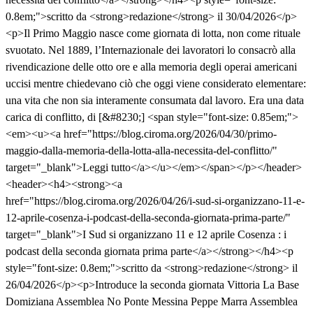
0.8em;">scritto da <strong>redazione</strong> il 30/04/2026</p>
<p>Il Primo Maggio nasce come giornata di lotta, non come rituale
svuotato. Nel 1889, l’Internazionale dei lavoratori lo consacrò alla
rivendicazione delle otto ore e alla memoria degli operai americani
uccisi mentre chiedevano ciò che oggi viene considerato elementare:
una vita che non sia interamente consumata dal lavoro. Era una data
carica di conflitto, di [&#8230;] <span style="font-size: 0.85em;">
<em><u><a href="https://blog.ciroma.org/2026/04/30/primo-
maggio-dalla-memoria-della-lotta-alla-necessita-del-conflitto/"
target="_blank">Leggi tutto</a></u></em></span></p></header>
<header><h4><strong><a
href="https://blog.ciroma.org/2026/04/26/i-sud-si-organizzano-11-e-
12-aprile-cosenza-i-podcast-della-seconda-giornata-prima-parte/"
target="_blank">I Sud si organizzano 11 e 12 aprile Cosenza : i
podcast della seconda giornata prima parte</a></strong></h4><p
style="font-size: 0.8em;">scritto da <strong>redazione</strong> il
26/04/2026</p><p>Introduce la seconda giornata Vittoria La Base
Domiziana Assemblea No Ponte Messina Peppe Marra Assemblea