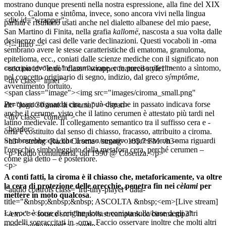
mostrano dunque presenti nella nostra espressione, alla fine del XIX
secolo. Caloma e sintôma, invece, sono ancora vivi nella lingua
<div id="wrapper">
parlata e risultano usati anche nel dialetto albanese del mio paese,
San Martino di Finita, nella grafia
kallomë
, nascosta a sua volta dalle
desinenze dei casi delle varie declinazioni. Questi vocaboli in -oma
<!-- Intro -->
sembrano avere le stesse caratteristiche di ematoma, granuloma,
epitelioma, ecc., coniati dalle scienze mediche con il significato non
certo piacevole di infiammazione, con preciso riferimento a sìntomo,
<section id="intro" class="wrapper featured style1">
nel concetto originario di segno, indizio, dal greco
sýmptôme
,
<div class="inner">
avvenimento fortuito.
<span class="image"><img src="images/ciroma_small.png"
Per quanto riguarda cira, si può dire che in passato indicava forse
alt="logo 30 anni di ciroma" /></span>
anche il cerume, visto che il latino cerumen è attestato più tardi nel
<div class="content">
latino medievale. Il collegamento semantico tra il suffisso cera e -
<header>
oma è costituito dal senso di chiasso, fracasso, attribuito a ciroma.
Sembrerebbe qui, che il senso negativo espresso con -oma riguardi
<h3><strong>Radio Ciroma</strong> 105.7 FM</h3>
l'orecchio simboleggiato dalla metafora cera, perché cerumen –
<p>Radio comunitaria, dal 1990 @ Cosenza.</p>
come già detto – è posteriore.
<p>
A conti fatti, la ciroma è il chiasso che, metaforicamente, va oltre
la cera di protezione delle orecchie, penetra fin nei
cèlami
per
<audio controls class="iru-tiny-player" data-
mettere in moto qualcosa
.
title="&nbsp;&nbsp;&nbsp; ASCOLTA &nbsp;<em>[Live stream]
La voce è forse di origine dotta e coniata sulla base degli altri
</em>"><source src="https://s.streampunk.cc/ciroma.mp3"
modelli sopraccitati in -oma. Faccio osservare inoltre che molti altri
type="audio/mpeg"></audio>