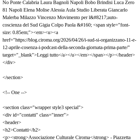
No Ponte Calabria Laura Bagnoli Napoli Bobo Brindisi Luca Zero
81 Napoli Elena Molise Alessia Aula Studio Liberata Giancarlo
Malerba Milazzo Vincenzo Movimento per l&#8217;auto-
coscienza del Sud Gigia Colpo Paola &#160; <span style="font-
size: 0.85em;"><em><u><a
href="https://blog.ciroma.org/2026/04/26/i-sud-si-organizzano-11-e-
12-aprile-cosenza-i-podcast-della-seconda-giornata-prima-parte/"
target="_blank">Leggi tutto</a></u></em></span></p></header>
</div>
</section>
<!-- One -->
<section class="wrapper style3 special">
<div id="contatti" class="inner">
<header>
<h2>Contatti</h2>
<p><strong>Associazione Culturale Ciroma</strong> - Piazzetta