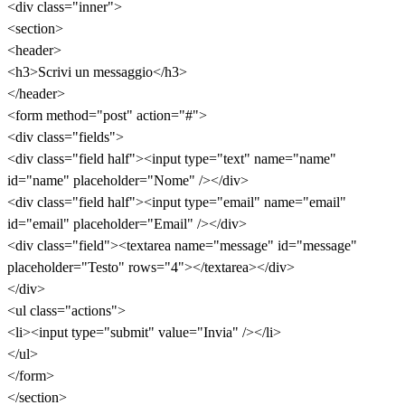
<div class="inner">
<section>
<header>
<h3>Scrivi un messaggio</h3>
</header>
<form method="post" action="#">
<div class="fields">
<div class="field half"><input type="text" name="name"
id="name" placeholder="Nome" /></div>
<div class="field half"><input type="email" name="email"
id="email" placeholder="Email" /></div>
<div class="field"><textarea name="message" id="message"
placeholder="Testo" rows="4"></textarea></div>
</div>
<ul class="actions">
<li><input type="submit" value="Invia" /></li>
</ul>
</form>
</section>