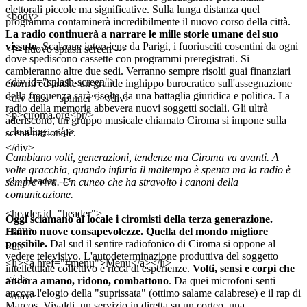
elettorali piccole ma significative. Sulla lunga distanza quel
<body>
programma contaminerà incredibilmente il nuovo corso della città.
La radio continuerà a narrare le mille storie umane del suo
vissuto
. Scalzone interviene da Parigi, i fuoriusciti cosentini da ogni
<!-- nuovo splash screen -->
dove spediscono cassette con programmi preregistrati. Si
cambieranno altre due sedi. Verranno sempre risolti guai finanziari
<div id="splash-screen">
enormi ed anche un grande inghippo burocratico sull'assegnazione
della frequenza sarà risolta da una battaglia giuridica e politica. La
<div class="spinner"></div>
radio della memoria abbevera nuovi soggetti sociali. Gli ultrà
<p>ciroma.org<br/>
aderiscono, un gruppo musicale chiamato Ciroma si impone sulla
...loading...</p>
scena nazionale.
</div>
Cambiano volti, generazioni, tendenze ma Ciroma va avanti. A
volte gracchia, quando infuria il maltempo è spenta ma la radio è
<!-- Header -->
sempre viva. Un cuneo che ha stravolto i canoni della
comunicazione.
<header id="header">
Oggi sciamano al locale i ciromisti della terza generazione.
<nav>
Hanno nuove consapevolezze. Quella del mondo migliore
possibile.
Dal sud il sentire radiofonico di Ciroma si oppone al
<ul>
vedere televisivo. L'autodeterminazione produttiva del soggetto
<li><a href="#menu">Menu</a></li>
intellettuale collettivo è ricca di esperienze.
Volti, sensi e corpi che
</ul>
ancora amano, ridono, combattono
. Da quei microfoni senti
ancora l'elogio della "suprissata" (ottimo salame calabrese) e il rap di
</nav>
Marcos, Vivaldi, un servizio in diretta su un corteo, una