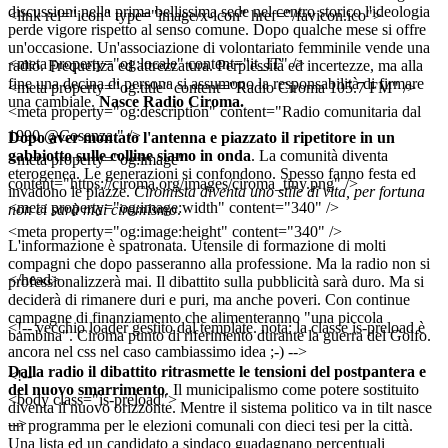
discussioni nella prima bellissima sede nel centro storico l'ideologia
<link rel="icon" type="image/x-icon" href="/favicon.ico">
perde vigore rispetto al senso comune. Dopo qualche mese si offre
un'occasione. Un'associazione di volontariato femminile vende una
<meta property="og:locale" content="it_IT" />
radio. Frequenza ed attrezzatura. Perplessità ed incertezze, ma alla
fine una decina di persona si assumono la responsabilità di firmare
<meta property="og:title" content="Radio Ciroma 105.7 FM" />
una cambiale.
Nasce Radio Ciroma.
<meta property="og:description" content="Radio comunitaria dal
1990 @Cosenza." />
Dopo aver montato l'antenna e piazzato il ripetitore in un
gabbiotto sulle colline siamo in onda
. La comunità diventa
<meta property="og:image"
eterogenea. Le generazioni si confondono. Spesso fanno festa ed
content="https://ciroma.org/images/ciroma_tiny.png" />
invadono le piazze.
Ciromista diventa uno stile di vita, per fortuna
<meta property="og:image:width" content="340" />
non ci sarà mai ciromismo
.
<meta property="og:image:height" content="340" />
L'informazione è spatronata. Utensile di formazione di molti
compagni che dopo passeranno alla professione. Ma la radio non si
</head>
professionalizzerà mai. Il dibattito sulla pubblicità sarà duro. Ma si
deciderà di rimanere duri e puri, ma anche poveri. Con continue
campagne di finanziamento che alimenteranno "una piccola
<!-- vecchio loader gestito dal template. nota: la classe is-preload è
bambina". Ciroma punto di riferimento durante la guerra del Golfo.
ancora nel css nel caso cambiassimo idea ;-) -->
Dalla radio il dibattito ritrasmette le tensioni del postpantera e
<!--
del nuovo smarrimento
. Il municipalismo come potere sostituito
<body class="is-preload">
diventa il nuovo orizzonte. Mentre il sistema politico va in tilt nasce
-->
un programma per le elezioni comunali con dieci tesi per la città.
Una lista ed un candidato a sindaco guadagnano percentuali