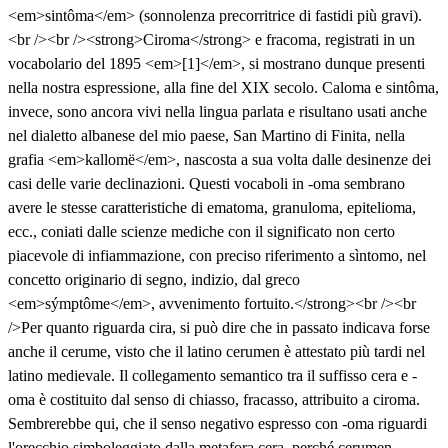
<em>sintôma</em> (sonnolenza precorritrice di fastidi più gravi).
<br /><br /><strong>Ciroma</strong> e fracoma, registrati in un
vocabolario del 1895 <em>[1]</em>, si mostrano dunque presenti
nella nostra espressione, alla fine del XIX secolo. Caloma e sintôma,
invece, sono ancora vivi nella lingua parlata e risultano usati anche
nel dialetto albanese del mio paese, San Martino di Finita, nella
grafia <em>kallomë</em>, nascosta a sua volta dalle desinenze dei
casi delle varie declinazioni. Questi vocaboli in -oma sembrano
avere le stesse caratteristiche di ematoma, granuloma, epitelioma,
ecc., coniati dalle scienze mediche con il significato non certo
piacevole di infiammazione, con preciso riferimento a sìntomo, nel
concetto originario di segno, indizio, dal greco
<em>sýmptôme</em>, avvenimento fortuito.</strong><br /><br
/>Per quanto riguarda cira, si può dire che in passato indicava forse
anche il cerume, visto che il latino cerumen è attestato più tardi nel
latino medievale. Il collegamento semantico tra il suffisso cera e -
oma è costituito dal senso di chiasso, fracasso, attribuito a ciroma.
Sembrerebbe qui, che il senso negativo espresso con -oma riguardi
l'orecchio simboleggiato dalla metafora cera, perché cerumen –