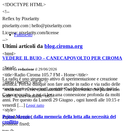
<!DOCTYPE HTML>
<!--
Reflex by Pixelarity
pixelarity.com | hello@pixelarity.com
License: pixelarity.com/license
Palinsesto
-->
Ultimi articoli da
blog.ciroma.org
<html>
VEDERE IL BUIO – CANECAPOVOLTO PER CIROMA
<head>
scritto da
redazione
il 29/06/2026
<title>Radio Ciroma 105.7 FM - Home</title>
La radio é uno strumento attivo di sperimentazione e creazione
<meta charset="utf-8" />
artistica. Perché dunque non fare anche in radio e via radio delle
<meta name="viewport" content="width=device-width, initial-
“residenze” eteree e immateriali? Non potevamo che partire con
Canecapovolto, a cui ci lega una connessione profonda da molti
scale=1, user-scalable=no" />
anni. Per questo da Lunedì 29 Giugno , ogni lunedì alle 10:15 e
venerdì […]
Leggi tutto
<style>
Primo Maggio: dalla memoria della lotta alla necessità del
#splash-screen {
conflitto
position: fixed;
top: 0;