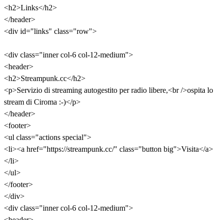
<h2>Links</h2>
</header>
<div id="links" class="row">
<div class="inner col-6 col-12-medium">
<header>
<h2>Streampunk.cc</h2>
<p>Servizio di streaming autogestito per radio libere,<br />ospita lo
stream di Ciroma :-)</p>
</header>
<footer>
<ul class="actions special">
<li><a href="https://streampunk.cc/" class="button big">Visita</a>
</li>
</ul>
</footer>
</div>
<div class="inner col-6 col-12-medium">
<header>