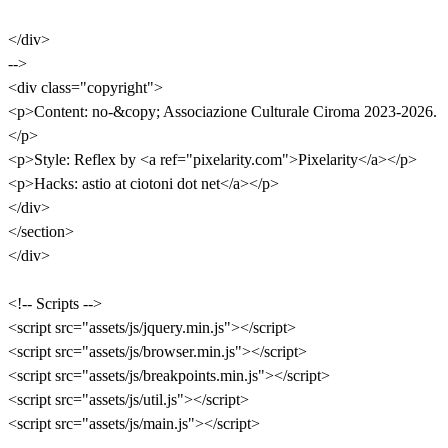
</div>
-->
<div class="copyright">
<p>Content: no-&copy; Associazione Culturale Ciroma 2023-2026.
</p>
<p>Style: Reflex by <a ref="pixelarity.com">Pixelarity</a></p>
<p>Hacks: astio at ciotoni dot net</a></p>
</div>
</section>
</div>
<!-- Scripts -->
<script src="assets/js/jquery.min.js"></script>
<script src="assets/js/browser.min.js"></script>
<script src="assets/js/breakpoints.min.js"></script>
<script src="assets/js/util.js"></script>
<script src="assets/js/main.js"></script>