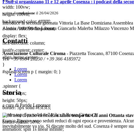
I Sud si organizzano 11 e 12 aprile Cosenza : i podcast della sec
width: 100vw;
scritto da
redazione
il 26/04/2026
height: 100vh;
background-color: #ffffff;
Introduce la seconda giornata Vittoria La Base Domiziana Assembl
Alessia Aula Studio Liberata Giancarlo Malerba Milazzo Vincenzo M
z-index: 999999 !important;
display: flex;
Contatti
flex-direction: column;
justify-content: center;
Associazione Culturale Ciroma
- Piazzetta Toscano, 87100 Cosenz
align-items: center;
Tel. +39 0984 28250 / +39 366 4185972
}
Lorem
#splash-screen p { margin: 0; }
Lorem
Lorem
.spinner {
Storia
width: 50px;
height: 50px;
a cura di Paride Leporace
border: 5px solid #f3f3f3;
border-top: 5px solid #e74c3c; /* Rosso Ciroma */
Era tanto tempo fa. Gli anni Ottanta stav
Franco Piperno sono seduti reduci di ogni epoca e provenienza. Alcuni
border-radius: 50%;
inevitabilmente va via. Si discute molto del sud. Cosenza è sempre stata
animation: spin 1s linear infinite;