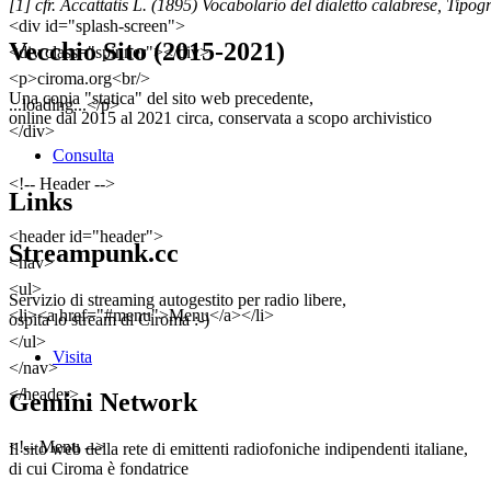
[1] cfr. Accattatis L. (1895) Vocabolario del dialetto calabrese, Tipogr
<div id="splash-screen">
Vecchio Sito (2015-2021)
<div class="spinner"></div>
<p>ciroma.org<br/>
Una copia "statica" del sito web precedente,
...loading...</p>
online dal 2015 al 2021 circa, conservata a scopo archivistico
</div>
Consulta
<!-- Header -->
Links
<header id="header">
Streampunk.cc
<nav>
<ul>
Servizio di streaming autogestito per radio libere,
<li><a href="#menu">Menu</a></li>
ospita lo stream di Ciroma :-)
</ul>
Visita
</nav>
</header>
Gemini Network
<!-- Menu -->
Il sito web della rete di emittenti radiofoniche indipendenti italiane,
di cui Ciroma è fondatrice