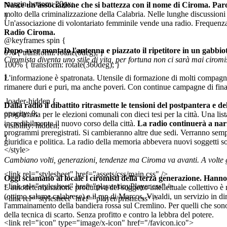
margin-bottom: 20px;
Nasce un'associazione che si battezza con il nome di Ciroma. Parol
molto della criminalizzazione della Calabria. Nelle lunghe discussioni
}
Un'associazione di volontariato femminile vende una radio. Frequenza e
Radio Ciroma.
@keyframes spin {
Dopo aver montato l'antenna e piazzato il ripetitore in un gabbiot
0% { transform: rotate(0deg); }
Ciromista diventa uno stile di vita, per fortuna non ci sarà mai cirom
100% { transform: rotate(360deg); }
}
L'informazione è spatronata. Utensile di formazione di molti compagni 
rimanere duri e puri, ma anche poveri. Con continue campagne di fin
.loader-hidden {
Dalla radio il dibattito ritrasmette le tensioni del postpantera e
opacity: 0;
programma per le elezioni comunali con dieci tesi per la città. Una li
incredibilmente il nuovo corso della città.
La radio continuerà a narr
visibility: hidden;
programmi preregistrati. Si cambieranno altre due sedi. Verranno sempr
}
giuridica e politica. La radio della memoria abbevera nuovi soggetti s
</style>
Cambiano volti, generazioni, tendenze ma Ciroma va avanti. A volte 
<link rel="stylesheet" href="assets/css/main.css" />
Oggi sciamano al locale i ciromisti della terza generazione. Hann
<link rel="stylesheet" href="player/tinyPlayer.css" />
L'autodeterminazione produttiva del soggetto intellettuale collettivo è 
(ottimo salame calabrese) e il rap di Marcos, Vivaldi, un servizio in 
<link rel="stylesheet" href="player/prism.css" />
l'ammainamento della bandiera rossa sul Cremlino. Per quelli che sono a
della tecnica di scarto. Senza profitto e contro la lebbra del potere.
<link rel="icon" type="image/x-icon" href="/favicon.ico">