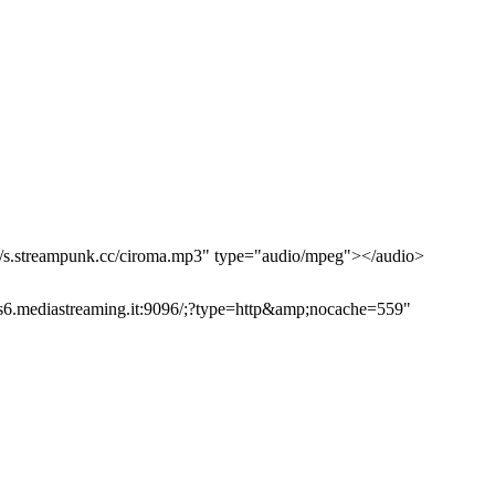
//s.streampunk.cc/ciroma.mp3" type="audio/mpeg"></audio>
/s6.mediastreaming.it:9096/;?type=http&amp;nocache=559"