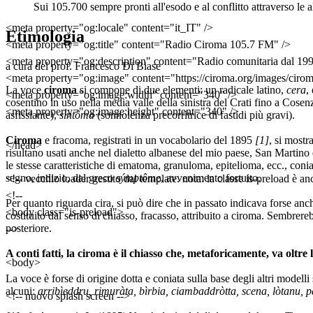
Sui 105.700 sempre pronti all'esodo e al conflitto attraverso le 
<meta property="og:locale" content="it_IT" />
Etimologia
<meta property="og:title" content="Radio Ciroma 105.7 FM" />
<meta property="og:description" content="Radio comunitaria dal 1
a cura del prof. Francesco Di Biase
<meta property="og:image" content="https://ciroma.org/images/cirom
La voce
ciroma
si compone di due elementi: un radicale latino,
cera
,
<meta property="og:image:width" content="340" />
cosentino in uso nella media valle della sinistra del Crati fino a Cosen
<meta property="og:image:height" content="340" />
asfissiante),
sintôma
(sonnolenza precorritrice di fastidi più gravi).
Ciroma
e fracoma, registrati in un vocabolario del 1895
[1]
, si mostr
</head>
risultano usati anche nel dialetto albanese del mio paese, San Martino d
le stesse caratteristiche di ematoma, granuloma, epitelioma, ecc., coni
segno, indizio, dal greco
sýmptôme
, avvenimento fortuito.
<!-- vecchio loader gestito dal template. nota: la classe is-preload è a
<!--
Per quanto riguarda cira, si può dire che in passato indicava forse anch
<body class="is-preload">
costituito dal senso di chiasso, fracasso, attribuito a ciroma. Sembre
posteriore.
-->
A conti fatti, la ciroma è il chiasso che, metaforicamente, va oltre
<body>
La voce è forse di origine dotta e coniata sulla base degli altri modell
alcuni:
arribìeddru, rimuràta, bìrbia, ciambaddròtta, scena, lòtanu, 
<!-- nuovo splash screen -->