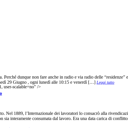
ica. Perché dunque non fare anche in radio e via radio delle “residenze
nedì 29 Giugno , ogni lunedì alle 10:15 e venerdì […]
Leggi tutto
, user-scalable=no" />
to
o. Nel 1889, l’Internazionale dei lavoratori lo consacrò alla rivendicaz
n sia interamente consumata dal lavoro. Era una data carica di conflitt