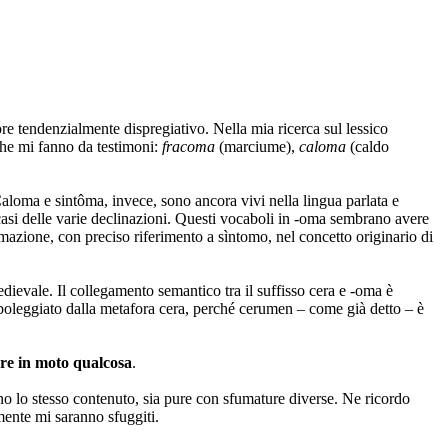
re tendenzialmente dispregiativo. Nella mia ricerca sul lessico
 che mi fanno da testimoni:
fracoma
(marciume),
caloma
(caldo
Caloma e sintôma, invece, sono ancora vivi nella lingua parlata e
 casi delle varie declinazioni. Questi vocaboli in -oma sembrano avere
mmazione, con preciso riferimento a sìntomo, nel concetto originario di
medievale. Il collegamento semantico tra il suffisso cera e -oma è
imboleggiato dalla metafora cera, perché cerumen – come già detto – è
re in moto qualcosa
.
anno lo stesso contenuto, sia pure con sfumature diverse. Ne ricordo
mente mi saranno sfuggiti.