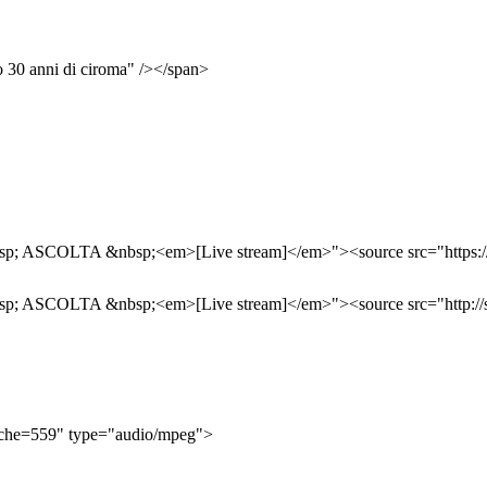
 30 anni di ciroma" /></span>
;&nbsp; ASCOLTA &nbsp;<em>[Live stream]</em>"><source src="https:
;&nbsp; ASCOLTA &nbsp;<em>[Live stream]</em>"><source src="http:/
cache=559" type="audio/mpeg">