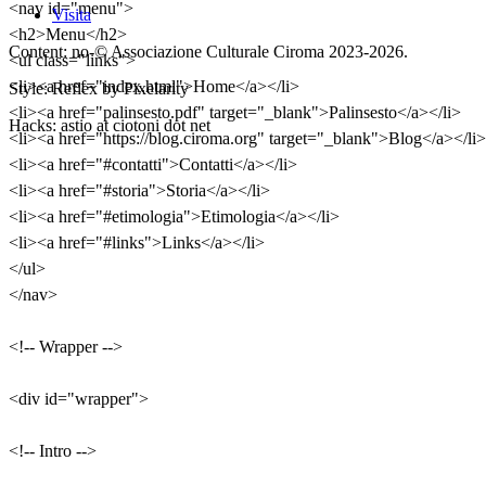
<nav id="menu">
Visita
<h2>Menu</h2>
Content: no-© Associazione Culturale Ciroma 2023-2026.
<ul class="links">
<li><a href="index.html">Home</a></li>
Style: Reflex by
Pixelarity
<li><a href="palinsesto.pdf" target="_blank">Palinsesto</a></li>
Hacks: astio at ciotoni dot net
<li><a href="https://blog.ciroma.org" target="_blank">Blog</a></li>
<li><a href="#contatti">Contatti</a></li>
<li><a href="#storia">Storia</a></li>
<li><a href="#etimologia">Etimologia</a></li>
<li><a href="#links">Links</a></li>
</ul>
</nav>
<!-- Wrapper -->
<div id="wrapper">
<!-- Intro -->