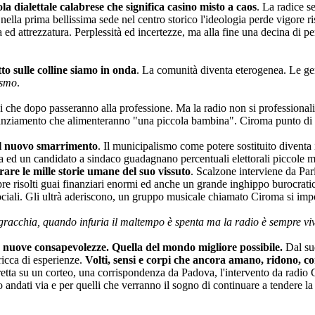
a dialettale calabrese che significa casino misto a caos
. La radice s
 nella prima bellissima sede nel centro storico l'ideologia perde vigore
d attrezzatura. Perplessità ed incertezze, ma alla fine una decina di p
to sulle colline siamo in onda
. La comunità diventa eterogenea. Le ge
ismo
.
che dopo passeranno alla professione. Ma la radio non si professionalizze
anziamento che alimenteranno "una piccola bambina". Ciroma punto di r
 del nuovo smarrimento
. Il municipalismo come potere sostituito diventa i
sta ed un candidato a sindaco guadagnano percentuali elettorali piccole
are le mille storie umane del suo vissuto
. Scalzone interviene da Par
e risolti guai finanziari enormi ed anche un grande inghippo burocratico
ociali. Gli ultrà aderiscono, un gruppo musicale chiamato Ciroma si imp
gracchia, quando infuria il maltempo è spenta ma la radio è sempre vi
o nuove consapevolezze. Quella del mondo migliore possibile.
Dal sud
ricca di esperienze.
Volti, sensi e corpi che ancora amano, ridono, 
diretta su un corteo, una corrispondenza da Padova, l'intervento da radio
ndati via e per quelli che verranno il sogno di continuare a tendere la 