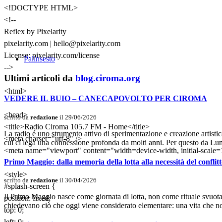
<!DOCTYPE HTML>
<!--
Reflex by Pixelarity
pixelarity.com | hello@pixelarity.com
License: pixelarity.com/license
Palinsesto
-->
Ultimi articoli da
blog.ciroma.org
<html>
VEDERE IL BUIO – CANECAPOVOLTO PER CIROMA
<head>
scritto da
redazione
il 29/06/2026
<title>Radio Ciroma 105.7 FM - Home</title>
La radio é uno strumento attivo di sperimentazione e creazione artist
<meta charset="utf-8" />
cui ci lega una connessione profonda da molti anni. Per questo da Lu
<meta name="viewport" content="width=device-width, initial-scale=1
Primo Maggio: dalla memoria della lotta alla necessità del conflit
<style>
scritto da
redazione
il 30/04/2026
#splash-screen {
Il Primo Maggio nasce come giornata di lotta, non come rituale svuotat
position: fixed;
chiedevano ciò che oggi viene considerato elementare: una vita che no
top: 0;
left: 0;