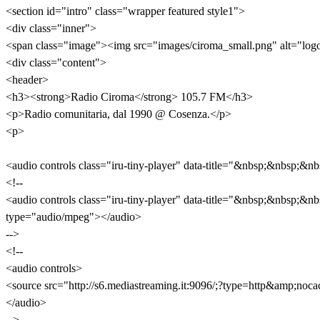
<section id="intro" class="wrapper featured style1">
<div class="inner">
<span class="image"><img src="images/ciroma_small.png" alt="logo
<div class="content">
<header>
<h3><strong>Radio Ciroma</strong> 105.7 FM</h3>
<p>Radio comunitaria, dal 1990 @ Cosenza.</p>
<p>
<audio controls class="iru-tiny-player" data-title="&nbsp;&nbsp
<!--
<audio controls class="iru-tiny-player" data-title="&nbsp;&nbsp
type="audio/mpeg"></audio>
-->
<!--
<audio controls>
<source src="http://s6.mediastreaming.it:9096/;?type=http&amp;no
</audio>
-->