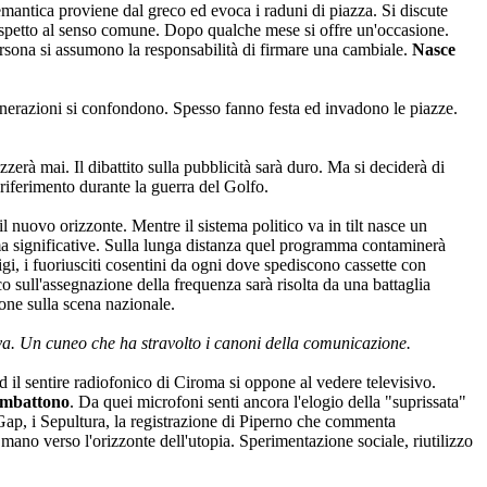
emantica proviene dal greco ed evoca i raduni di piazza. Si discute
 rispetto al senso comune. Dopo qualche mese si offre un'occasione.
ersona si assumono la responsabilità di firmare una cambiale.
Nasce
nerazioni si confondono. Spesso fanno festa ed invadono le piazze.
rà mai. Il dibattito sulla pubblicità sarà duro. Ma si deciderà di
iferimento durante la guerra del Golfo.
l nuovo orizzonte. Mentre il sistema politico va in tilt nasce un
 ma significative. Sulla lunga distanza quel programma contaminerà
igi, i fuoriusciti cosentini da ogni dove spediscono cassette con
 sull'assegnazione della frequenza sarà risolta da una battaglia
one sulla scena nazionale.
va. Un cuneo che ha stravolto i canoni della comunicazione.
 il sentire radiofonico di Ciroma si oppone al vedere televisivo.
combattono
. Da quei microfoni senti ancora l'elogio della "suprissata"
 Gap, i Sepultura, la registrazione di Piperno che commenta
mano verso l'orizzonte dell'utopia. Sperimentazione sociale, riutilizzo