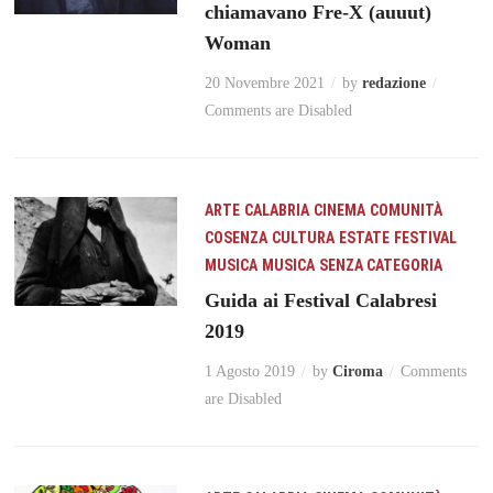
chiamavano Fre-X (auuut)
Woman
20 Novembre 2021
by
redazione
Comments are Disabled
ARTE
CALABRIA
CINEMA
COMUNITÀ
COSENZA
CULTURA
ESTATE
FESTIVAL
MUSICA
MUSICA
SENZA CATEGORIA
Guida ai Festival Calabresi
2019
1 Agosto 2019
by
Ciroma
Comments
are Disabled