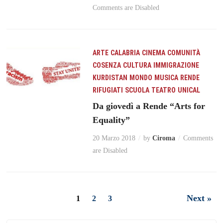
Comments are Disabled
ARTE
CALABRIA
CINEMA
COMUNITÀ
COSENZA
CULTURA
IMMIGRAZIONE
KURDISTAN
MONDO
MUSICA
RENDE
RIFUGIATI
SCUOLA
TEATRO
UNICAL
Da giovedì a Rende “Arts for
Equality”
20 Marzo 2018
by
Ciroma
Comments
are Disabled
Next »
1
2
3