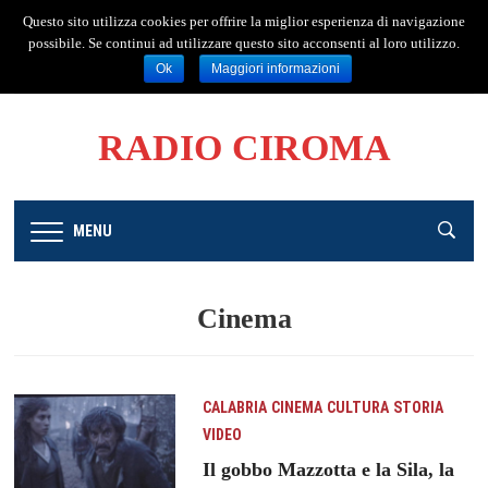
facebook
twitter
instagram
mail
Questo sito utilizza cookies per offrire la miglior esperienza di navigazione
possibile. Se continui ad utilizzare questo sito acconsenti al loro utilizzo.
ascolta la radio
Ok
Maggiori informazioni
RADIO CIROMA
MENU
Cinema
CALABRIA
CINEMA
CULTURA
STORIA
VIDEO
Il gobbo Mazzotta e la Sila, la