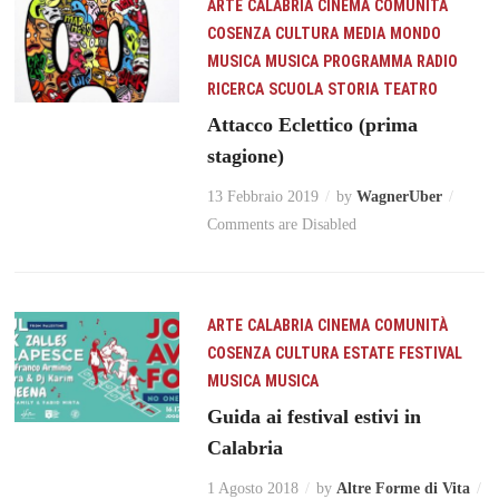
ARTE
CALABRIA
CINEMA
COMUNITÀ
COSENZA
CULTURA
MEDIA
MONDO
MUSICA
MUSICA
PROGRAMMA
RADIO
RICERCA
SCUOLA
STORIA
TEATRO
Attacco Eclettico (prima
stagione)
13 Febbraio 2019
by
WagnerUber
Comments are Disabled
ARTE
CALABRIA
CINEMA
COMUNITÀ
COSENZA
CULTURA
ESTATE
FESTIVAL
MUSICA
MUSICA
Guida ai festival estivi in
Calabria
1 Agosto 2018
by
Altre Forme di Vita