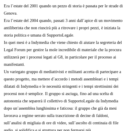
Era l’estate del 2001 quando un pezzo di storia è passata per le strade di
Genova.
Era l’estate del 2004 quando, passati 3 anni dall’apice di un movimento
antiliberista che non riuscirà più a ritrovare i propri pezzi, è iniziata la
storia politica e umana di SupportoLegale.
In quei mesi è a Indymedia che viene chiesto di aiutare la segreteria del
Legal Forum per gestire la mole incredibile di materiale che la procura
utilizzerà per i processi legati al G8, in particolare per il processo ai
manifestanti.
Un variegato gruppo di mediattivisti e militanti accetta di partecipare a
questo progetto, ma mettere d’accordo i metodi assembleari e i tempi
dilatati di Indymedia e le necessità stringenti e i tempi strettissimi dei
processi non è semplice. Il gruppo si asciuga, fino ad una scelta di
autonomia che separerà il collettivo di SupportoLegale da Indymedia
dopo un’assemblea lunghissima e faticosa: il gruppo che già da mesi
lavorava a regime serrato sulla trascrizione di decine di faldoni,
sull’analisi di migliaia di ore di video, sull’ascolto di centinaia di file
audio, si solidifica e si struttura per non fermarsi più.