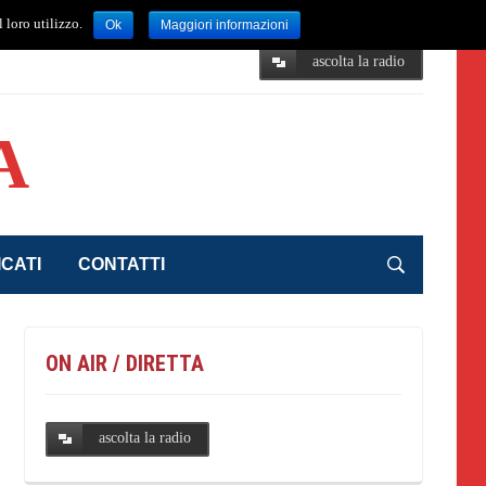
facebook
twitter
instagram
mail
 loro utilizzo.
Ok
Maggiori informazioni
ascolta la radio
A
CATI
CONTATTI
ON AIR / DIRETTA
ascolta la radio