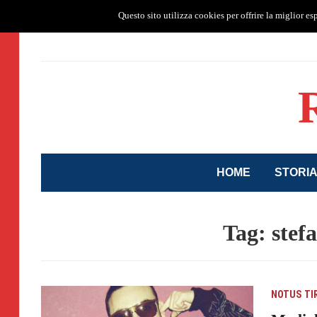
Storia
Etimologia
Palinsesto
Sede e Contatti
Questo sito utilizza cookies per offrire la miglior es
HOME
STORI
Tag: stef
NOTUS
TI