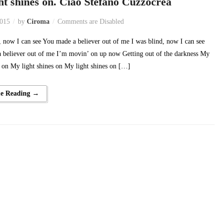
ht shines on. Ciao Stefano Cuzzocrea
2015
by
Ciroma
Comments are Disabled
, now I can see You made a believer out of me I was blind, now I can see
 believer out of me I’m movin’ on up now Getting out of the darkness My
s on My light shines on My light shines on […]
ue Reading →