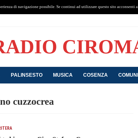
perienza di navigazione possibile. Se continui ad utilizzare questo sito acconsenti al
RADIO CIROM
A
PALINSESTO
MUSICA
COSENZA
COMUNI
ano cuzzocrea
RITERA