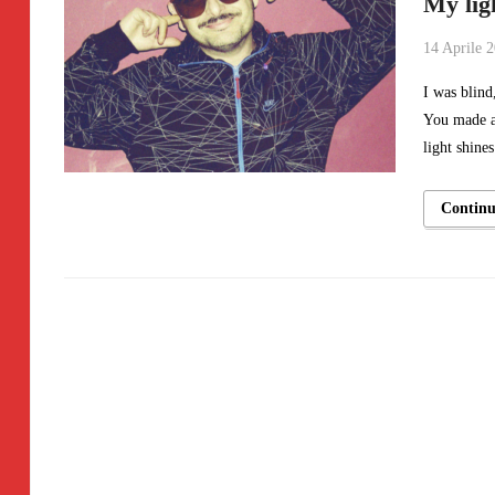
My lig
14 Aprile 
I was blind
You made a
light shine
Contin